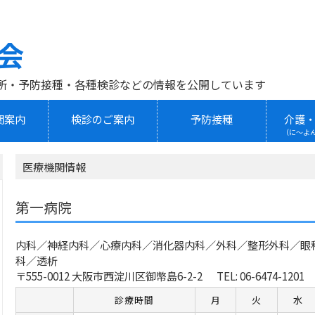
会
所・予防接種・各種検診などの情報を公開しています
関案内
検診のご案内
予防接種
介護
（に～よ
医療機関情報
第一病院
内科／神経内科／心療内科／消化器内科／外科／整形外科／眼
科／透析
〒555-0012 大阪市西淀川区御幣島6-2-2
TEL: 06-6474-1201
診療時間
月
火
水