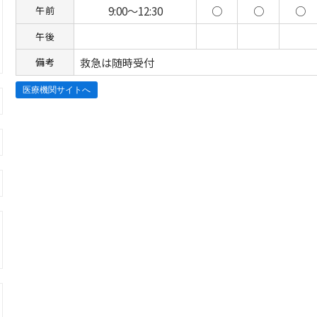
9:00～12:30
○
○
○
午前
午後
救急は随時受付
備考