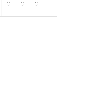
○
○
○