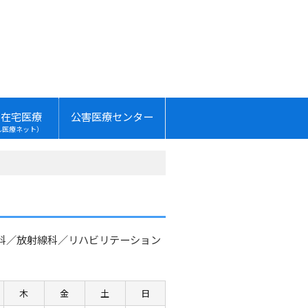
・在宅医療
公害医療センター
ん医療ネット）
科／放射線科／リハビリテーション
木
金
土
日