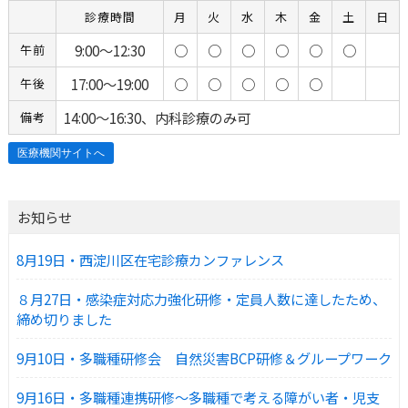
診療時間
月
火
水
木
金
土
日
9:00～12:30
○
○
○
○
○
○
午前
17:00～19:00
○
○
○
○
○
午後
14:00～16:30、内科診療のみ可
備考
お知らせ
8月19日・西淀川区在宅診療カンファレンス
８月27日・感染症対応力強化研修・定員人数に達したため、
締め切りました
9月10日・多職種研修会 自然災害BCP研修＆グループワーク
9月16日・多職種連携研修～多職種で考える障がい者・児支