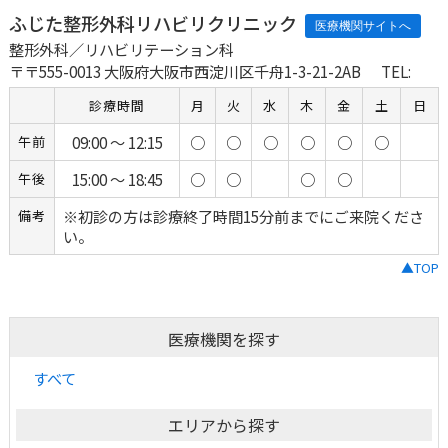
ふじた整形外科リハビリクリニック
整形外科／リハビリテーション科
〒〒555-0013 大阪府大阪市西淀川区千舟1-3-21-2AB
TEL:
診療時間
月
火
水
木
金
土
日
09:00 ～ 12:15
○
○
○
○
○
○
午前
15:00 ～ 18:45
○
○
○
○
午後
※初診の方は診療終了時間15分前までにご来院くださ
備考
い。
▲TOP
医療機関を探す
すべて
エリアから探す