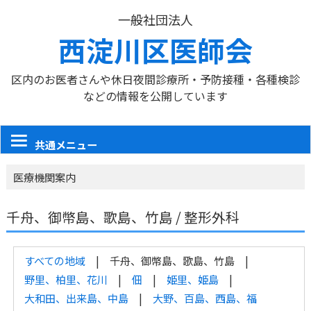
一般社団法人
西淀川区医師会
区内のお医者さんや休日夜間診療所・予防接種・各種検診
などの情報を公開しています
共通メニュー
医療機関案内
千舟、御幣島、歌島、竹島 / 整形外科
すべての地域
千舟、御幣島、歌島、竹島
野里、柏里、花川
佃
姫里、姫島
大和田、出来島、中島
大野、百島、西島、福