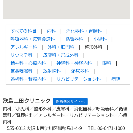
すべての科目
内科
消化器科・胃腸科
呼吸器科・気管食道科
循環器科
小児科
アレルギー科
外科・肛門科
整形外科
リウマチ科
皮膚科・形成外科
精神科・心療内科
神経科・神経内科
眼科
耳鼻咽喉科
放射線科
泌尿器科
透析科・腎臓内科
リハビリテーション科
病院
歌島上田クリニック
内科／小児科／整形外科／皮膚科／消化器科／呼吸器科／循環
器科／腎臓内科／アレルギー科／リハビリテーション科／心療
内科
〒555-0012 大阪市西淀川区御幣島1-4-9
TEL: 06-6471-1000