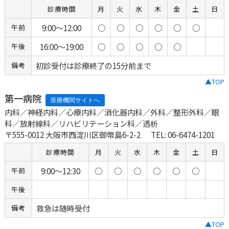
診療時間
月
火
水
木
金
土
日
9:00～12:00
○
○
○
○
○
○
午前
16:00～19:00
○
○
○
○
○
午後
初診受付は診療終了の15分前まで
備考
▲TOP
第一病院
内科／神経内科／心療内科／消化器内科／外科／整形外科／眼
科／放射線科／リハビリテーション科／透析
〒555-0012 大阪市西淀川区御幣島6-2-2
TEL: 06-6474-1201
診療時間
月
火
水
木
金
土
日
9:00～12:30
○
○
○
○
○
○
午前
午後
救急は随時受付
備考
▲TOP