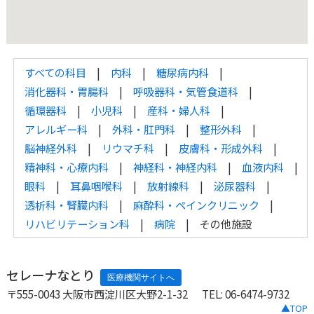
すべての科目
内科
糖尿病内科
消化器科・胃腸科
呼吸器科・気管食道科
循環器科
小児科
産科・婦人科
アレルギー科
外科・肛門科
整形外科
脳神経外科
リウマチ科
皮膚科・形成外科
精神科・心療内科
神経科・神経内科
血液内科
眼科
耳鼻咽喉科
放射線科
泌尿器科
透析科・腎臓内科
麻酔科・ペインクリニック
リハビリテーション科
病院
その他施設
セレーナなとり
〒555-0043 大阪市西淀川区大野2-1-32
TEL: 06-6474-9732
▲TOP