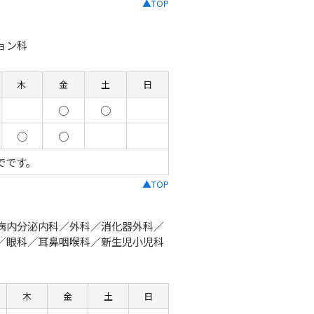
▲TOP
ョン科
木
金
土
日
○
○
○
○
でです。
▲TOP
病内分泌内科／外科／消化器外科／
／眼科／耳鼻咽喉科／新生児小児科
木
金
土
日