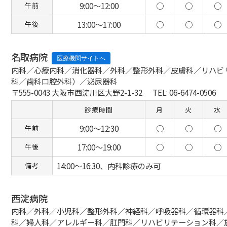
9:00～12:00
○
○
○
午前
13:00～17:00
○
○
○
午後
名取病院
内科／心療内科／消化器科／外科／整形外科／皮膚科／リハビ
科／歯科口腔外科）／泌尿器科
〒555-0043 大阪市西淀川区大野2-1-32
TEL: 06-6474-0506
診療時間
月
火
水
9:00～12:30
○
○
○
午前
17:00～19:00
○
○
○
午後
14:00～16:30、内科診療のみ可
備考
西淀病院
内科／外科／小児科／整形外科／神経科／呼吸器科／循環器科
科／婦人科／アレルギー科／肛門科／リハビリテーション科／