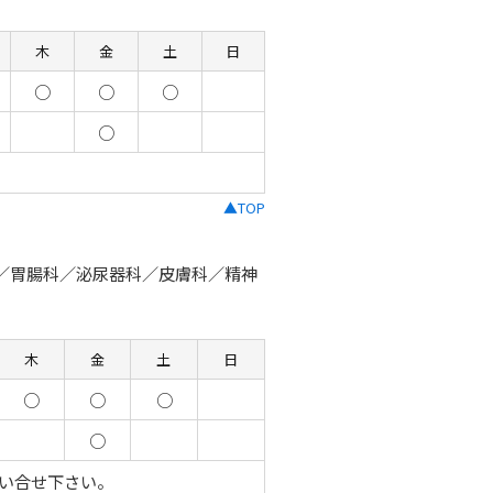
木
金
土
日
○
○
○
○
▲TOP
／胃腸科／泌尿器科／皮膚科／精神
木
金
土
日
○
○
○
○
い合せ下さい。