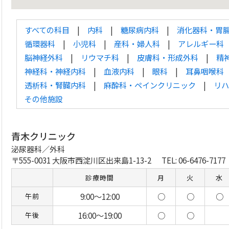
すべての科目
内科
糖尿病内科
消化器科・胃
循環器科
小児科
産科・婦人科
アレルギー科
脳神経外科
リウマチ科
皮膚科・形成外科
精
神経科・神経内科
血液内科
眼科
耳鼻咽喉科
透析科・腎臓内科
麻酔科・ペインクリニック
リハ
その他施設
青木クリニック
泌尿器科／外科
〒555-0031 大阪市西淀川区出来島1-13-2
TEL: 06-6476-7177
診療時間
月
火
水
9:00～12:00
○
○
○
午前
16:00～19:00
○
○
午後