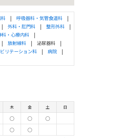
腸科
呼吸器科・気管食道科
外科・肛門科
整形外科
神科・心療内科
放射線科
泌尿器科
ビリテーション科
病院
木
金
土
日
○
○
○
○
○