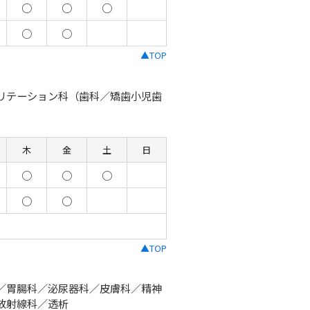
○
○
○
○
○
▲TOP
リテーション科（歯科／矯歯小児歯
木
金
土
日
○
○
○
○
○
▲TOP
／胃腸科／泌尿器科／皮膚科／精神
放射線科／透析