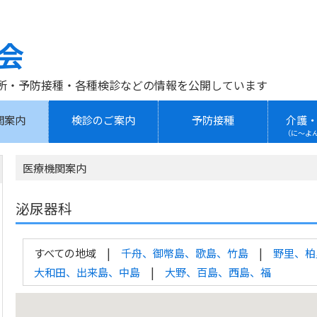
会
所・予防接種・各種検診などの情報を公開しています
関案内
検診のご案内
予防接種
介護
（に～よ
医療機関案内
泌尿器科
すべての地域
千舟、御幣島、歌島、竹島
野里、柏
大和田、出来島、中島
大野、百島、西島、福