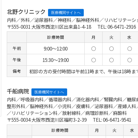
北野クリニック
内科／外科／泌尿器科／神経科／脳神経外科／リハビリテーシ
〒555-0031 大阪市西淀川区出来島1-4-18
TEL: 06-6471-2916
診療時間
月
火
水
9:00～12:00
○
○
○
午前
15:30～19:00
○
○
○
午後
初診の方の受付時間は午前11時まで、午後は18時ま
備考
千船病院
内科／呼吸器内科／循環器内科／消化器内科／腎臓内科／糖尿
整形外科／脳神経外科／小児科／皮膚科／泌尿器科／産婦人科
／リハビリテーション科／放射線科／病理診断科／麻酔科
〒555-0034 大阪市西淀川区福町3-2-39
TEL: 06-6471-9541
診療時間
月
火
水