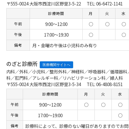
〒555-0024 大阪市西淀川区野里3-5-22
TEL: 06-6472-1141
診療時間
月
火
水
9:00～12:00
○
○
○
午前
17:00～19:30
○
○
午後
月・金曜の午後は小児科のみ有り
備考
のざと診療所
内科／外科／小児科／整形外科／神経科／呼吸器科／循環器科
科／肛門科／アレルギー科／リハビリテーション科／婦人科
〒555-0024 大阪市西淀川区野里3-5-34
TEL: 06-4808-8151
診療時間
月
火
水
9:00～12:00
○
○
○
午前
17:00～19:00
○
午後
診療科によって、診療のない曜日がありますのでお問
備考