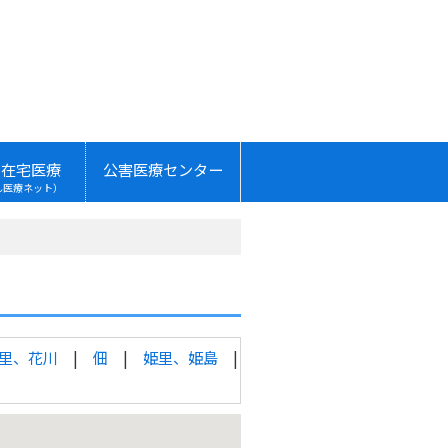
・在宅医療
公害医療センター
ん医療ネット）
里、花川
佃
姫里、姫島