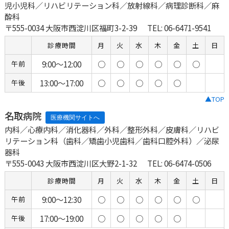
児小児科／リハビリテーション科／放射線科／病理診断科／麻
酔科
〒555-0034 大阪市西淀川区福町3-2-39
TEL: 06-6471-9541
診療時間
月
火
水
木
金
土
日
9:00～12:00
○
○
○
○
○
○
午前
13:00～17:00
○
○
○
○
○
午後
▲TOP
名取病院
内科／心療内科／消化器科／外科／整形外科／皮膚科／リハビ
リテーション科（歯科／矯歯小児歯科／歯科口腔外科）／泌尿
器科
〒555-0043 大阪市西淀川区大野2-1-32
TEL: 06-6474-0506
診療時間
月
火
水
木
金
土
日
9:00～12:30
○
○
○
○
○
○
午前
17:00～19:00
○
○
○
○
○
午後