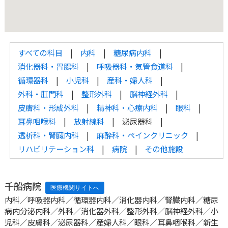
すべての科目
内科
糖尿病内科
消化器科・胃腸科
呼吸器科・気管食道科
循環器科
小児科
産科・婦人科
外科・肛門科
整形外科
脳神経外科
皮膚科・形成外科
精神科・心療内科
眼科
耳鼻咽喉科
放射線科
泌尿器科
透析科・腎臓内科
麻酔科・ペインクリニック
リハビリテーション科
病院
その他施設
千船病院
内科／呼吸器内科／循環器内科／消化器内科／腎臓内科／糖尿
病内分泌内科／外科／消化器外科／整形外科／脳神経外科／小
児科／皮膚科／泌尿器科／産婦人科／眼科／耳鼻咽喉科／新生