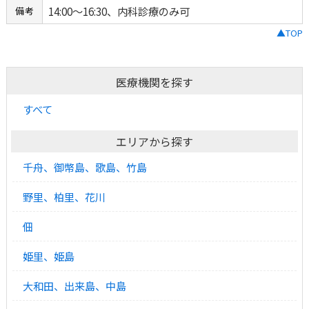
14:00～16:30、内科診療のみ可
備考
▲TOP
医療機関を探す
すべて
エリアから探す
千舟、御幣島、歌島、竹島
野里、柏里、花川
佃
姫里、姫島
大和田、出来島、中島