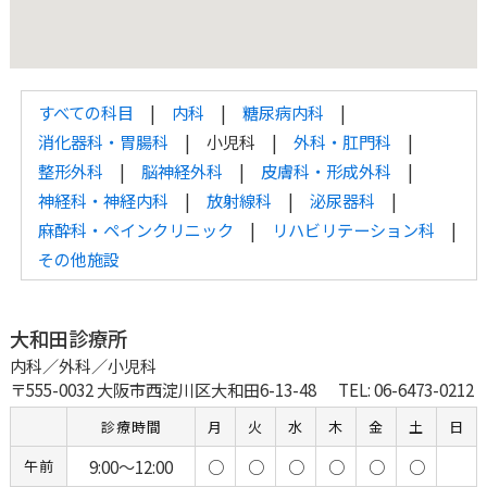
すべての科目
内科
糖尿病内科
消化器科・胃腸科
小児科
外科・肛門科
整形外科
脳神経外科
皮膚科・形成外科
神経科・神経内科
放射線科
泌尿器科
麻酔科・ペインクリニック
リハビリテーション科
その他施設
大和田診療所
内科／外科／小児科
〒555-0032 大阪市西淀川区大和田6-13-48
TEL: 06-6473-0212
診療時間
月
火
水
木
金
土
日
9:00～12:00
○
○
○
○
○
○
午前