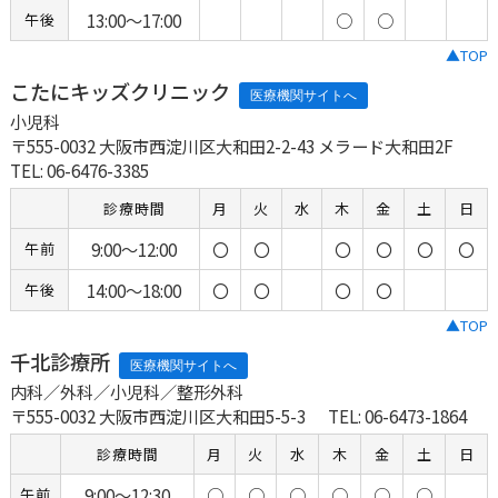
13:00～17:00
○
○
午後
▲TOP
こたにキッズクリニック
小児科
〒555-0032 大阪市西淀川区大和田2-2-43 メラード大和田2F
TEL: 06-6476-3385
診療時間
月
火
水
木
金
土
日
9:00～12:00
〇
〇
〇
〇
〇
〇
午前
14:00～18:00
〇
〇
〇
〇
午後
▲TOP
千北診療所
内科／外科／小児科／整形外科
〒555-0032 大阪市西淀川区大和田5-5-3
TEL: 06-6473-1864
診療時間
月
火
水
木
金
土
日
9:00～12:30
○
○
○
○
○
○
午前