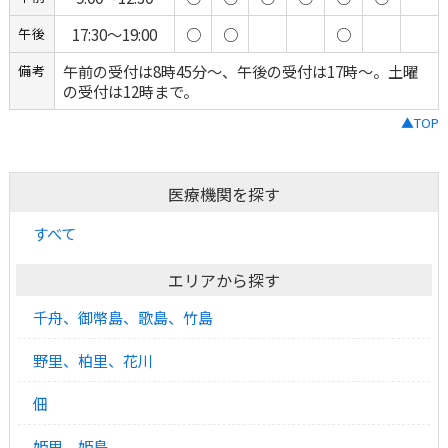
17:30～19:00
○
○
○
午後
午前の受付は8時45分〜、午後の受付は17時〜。土曜
備考
の受付は12時まで。
▲TOP
医療機関を探す
すべて
エリアから探す
千舟、御幣島、歌島、竹島
野里、柏里、花川
佃
姫里、姫島