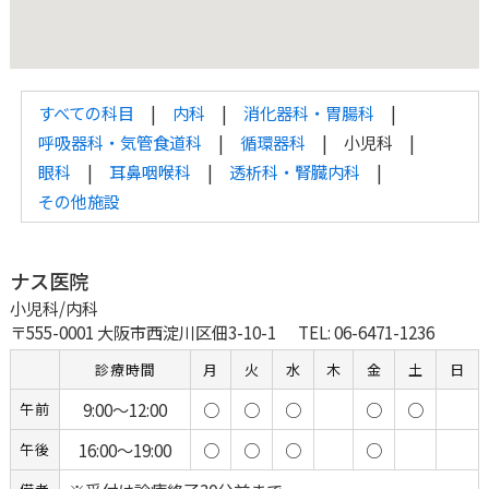
すべての科目
内科
消化器科・胃腸科
呼吸器科・気管食道科
循環器科
小児科
眼科
耳鼻咽喉科
透析科・腎臓内科
その他施設
ナス医院
小児科/内科
〒555-0001 大阪市西淀川区佃3-10-1
TEL: 06-6471-1236
診療時間
月
火
水
木
金
土
日
9:00～12:00
○
○
○
○
○
午前
16:00～19:00
○
○
○
○
午後