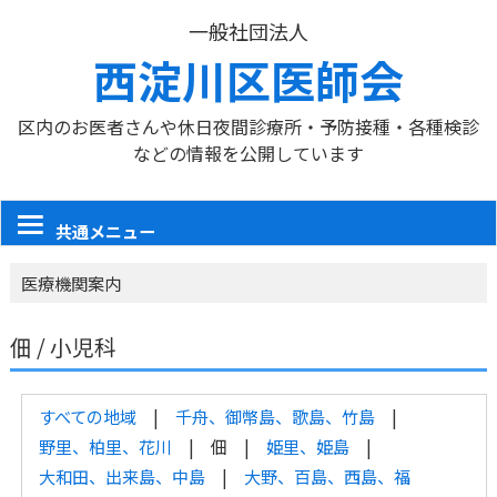
一般社団法人
西淀川区医師会
区内のお医者さんや休日夜間診療所・予防接種・各種検診
などの情報を公開しています
共通メニュー
医療機関案内
佃 / 小児科
すべての地域
千舟、御幣島、歌島、竹島
野里、柏里、花川
佃
姫里、姫島
大和田、出来島、中島
大野、百島、西島、福