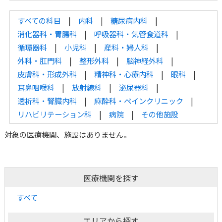
すべての科目
内科
糖尿病内科
消化器科・胃腸科
呼吸器科・気管食道科
循環器科
小児科
産科・婦人科
外科・肛門科
整形外科
脳神経外科
皮膚科・形成外科
精神科・心療内科
眼科
耳鼻咽喉科
放射線科
泌尿器科
透析科・腎臓内科
麻酔科・ペインクリニック
リハビリテーション科
病院
その他施設
対象の医療機関、施設はありません。
医療機関を探す
すべて
エリアから探す