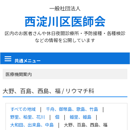
一般社団法人
西淀川区医師会
区内のお医者さんや休日夜間診療所・予防接種・各種検診
などの情報を公開しています
共通メニュー
医療機関案内
大野、百島、西島、福 / リウマチ科
すべての地域
千舟、御幣島、歌島、竹島
野里、柏里、花川
佃
姫里、姫島
大和田、出来島、中島
大野、百島、西島、福